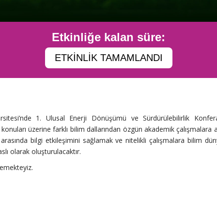
Etkinliğe kalan süre:
ETKİNLİK TAMAMLANDI
rsitesi’nde 1. Ulusal Enerji Dönüşümü ve Sürdürülebilirlik Konfe
 konuları üzerine farklı bilim dallarından özgün akademik çalışmalara a
er arasında bilgi etkileşimini sağlamak ve nitelikli çalışmalara bilim d
slı olarak oluşturulacaktır.
lemekteyiz.